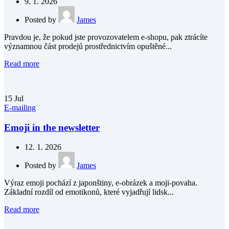
9. 1. 2026
Posted by
James
Pravdou je, že pokud jste provozovatelem e-shopu, pak ztrácíte
významnou část prodejů prostřednictvím opuštěné...
Read more
15
Jul
E-mailing
Emoji in the newsletter
12. 1. 2026
Posted by
James
Výraz emoji pochází z japonštiny, e-obrázek a moji-povaha.
Základní rozdíl od emotikonů, které vyjadřují lidsk...
Read more