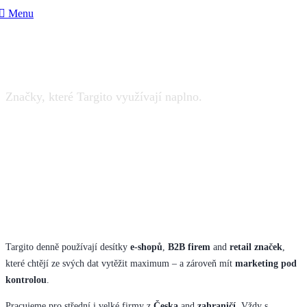
Menu
Naše reference
Značky, které Targito využívají naplno.
Targito denně používají desítky
e-shopů
,
B2B firem
and
retail značek
,
které chtějí ze svých dat vytěžit maximum – a zároveň mít
marketing pod
kontrolou
.
Pracujeme pro střední i velké firmy z
Česka
and
zahraničí
. Vždy s