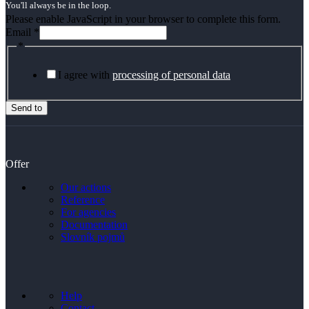
You'll always be in the loop.
Please enable JavaScript in your browser to complete this form.
Email
*
*
I agree with
processing of personal data
Send to
Offer
Our actions
Reference
For agencies
Documentation
Slovník pojmů
Help
Contact