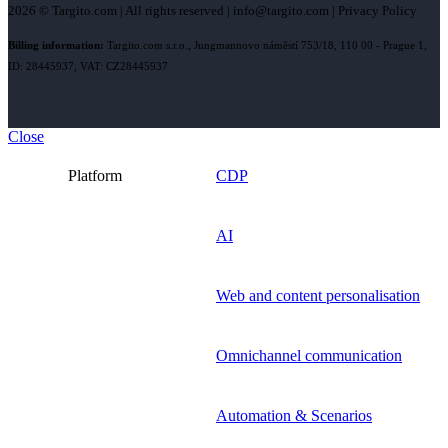
2026 © Targito.com | All rights reserved | info@targito.com | Privacy Policy
Billing information:
Targito.com s.r.o., Jungmannovo náměstí 753/18, 110 00 - Prague 1,
ID: 28445937, VAT: CZ28445937
Close
Platform
CDP
AI
Web and content personalisation
Omnichannel communication
Automation & Scenarios