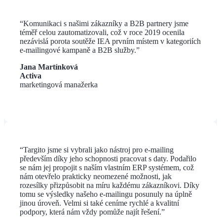
“Komunikaci s našimi zákazníky a B2B partnery jsme
téměř celou zautomatizovali, což v roce 2019 ocenila
nezávislá porota soutěže IEA prvním místem v kategoriích
e-mailingové kampaně a B2B služby.”
Jana Martínková
Activa
marketingová manažerka
“
Targito jsme si vybrali jako nástroj pro e-mailing
především díky jeho schopnosti pracovat s daty. Podařilo
se nám jej propojit s naším vlastním ERP systémem, což
nám otevřelo prakticky neomezené možnosti, jak
rozesílky přizpůsobit na míru každému zákazníkovi. Díky
tomu se výsledky našeho e-mailingu posunuly na úplně
jinou úroveň. Velmi si také ceníme rychlé a kvalitní
podpory, která nám vždy pomůže najít řešení.
”