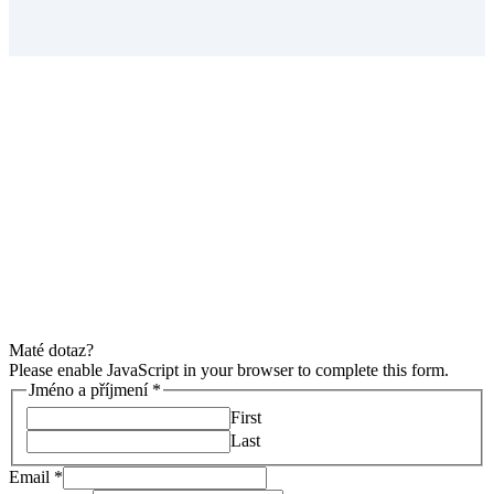
Vyberte si řešení,
které vás povede k úspěchu
Mám zájem o konzultaci
Maté dotaz?
Please enable JavaScript in your browser to complete this form.
Jméno a příjmení
*
First
Last
Email
*