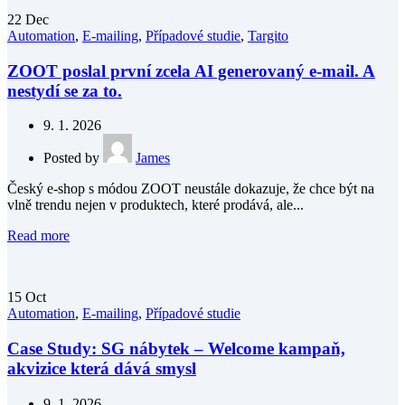
22
Dec
Automation
,
E-mailing
,
Případové studie
,
Targito
ZOOT poslal první zcela AI generovaný e-mail. A
nestydí se za to.
9. 1. 2026
Posted by
James
Český e-shop s módou ZOOT neustále dokazuje, že chce být na
vlně trendu nejen v produktech, které prodává, ale...
Read more
15
Oct
Automation
,
E-mailing
,
Případové studie
Case Study: SG nábytek – Welcome kampaň,
akvizice která dává smysl
9. 1. 2026