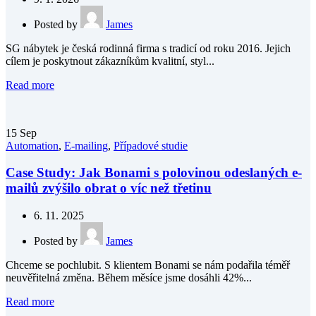
Posted by
James
SG nábytek je česká rodinná firma s tradicí od roku 2016. Jejich
cílem je poskytnout zákazníkům kvalitní, styl...
Read more
15
Sep
Automation
,
E-mailing
,
Případové studie
Case Study: Jak Bonami s polovinou odeslaných e-
mailů zvýšilo obrat o víc než třetinu
6. 11. 2025
Posted by
James
Chceme se pochlubit. S klientem Bonami se nám podařila téměř
neuvěřitelná změna. Během měsíce jsme dosáhli 42%...
Read more