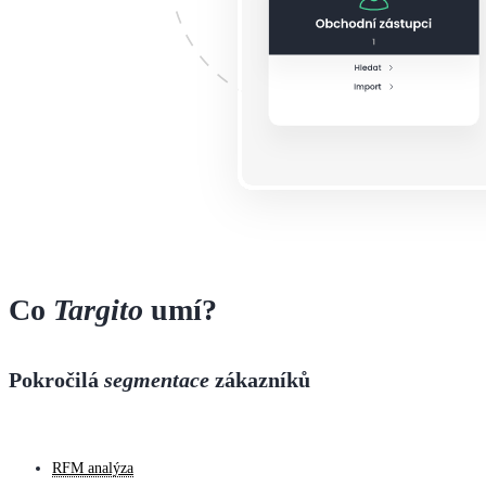
Co
Targito
umí?
Pokročilá
segmentace
zákazníků
RFM analýza