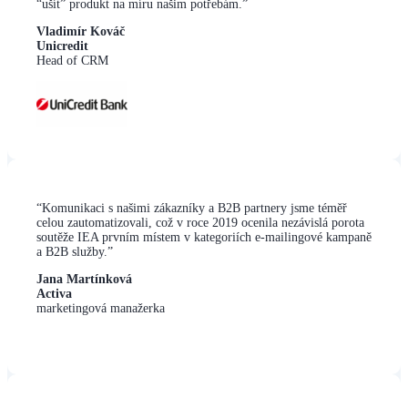
“ušít” produkt na míru našim potřebám.”
Vladimír Kováč
Unicredit
Head of CRM
“Komunikaci s našimi zákazníky a B2B partnery jsme téměř
celou zautomatizovali, což v roce 2019 ocenila nezávislá porota
soutěže IEA prvním místem v kategoriích e-mailingové kampaně
a B2B služby.”
Jana Martínková
Activa
marketingová manažerka