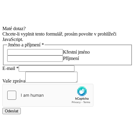
které vás povede k úspěchu
Mám zájem o konzultaci
Maté dotaz?
Chcete-li vyplnit tento formulář, prosím povolte v prohlížeči
JavaScript.
Jméno a příjmení
*
Křestní jméno
Příjmení
E-mail
*
Vaše zpráva
Odeslat