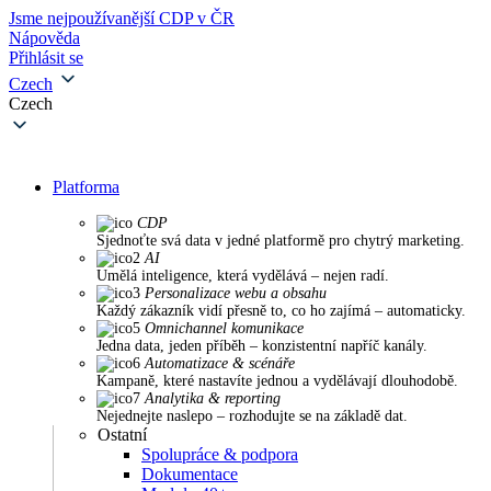
Jsme nejpoužívanější CDP v ČR
Nápověda
Přihlásit se
Czech
Czech
Platforma
CDP
Sjednoťte svá data v jedné platformě pro chytrý marketing.
AI
Umělá inteligence, která vydělává – nejen radí.
Personalizace webu a obsahu
Každý zákazník vidí přesně to, co ho zajímá – automaticky.
Omnichannel komunikace
Jedna data, jeden příběh – konzistentní napříč kanály.
Automatizace & scénáře
Kampaně, které nastavíte jednou a vydělávají dlouhodobě.
Analytika & reporting
Nejednejte naslepo – rozhodujte se na základě dat.
Ostatní
Spolupráce & podpora
Dokumentace