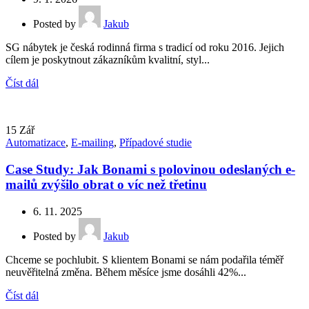
Posted by
Jakub
SG nábytek je česká rodinná firma s tradicí od roku 2016. Jejich
cílem je poskytnout zákazníkům kvalitní, styl...
Číst dál
15
Zář
Automatizace
,
E-mailing
,
Případové studie
Case Study: Jak Bonami s polovinou odeslaných e-
mailů zvýšilo obrat o víc než třetinu
6. 11. 2025
Posted by
Jakub
Chceme se pochlubit. S klientem Bonami se nám podařila téměř
neuvěřitelná změna. Během měsíce jsme dosáhli 42%...
Číst dál