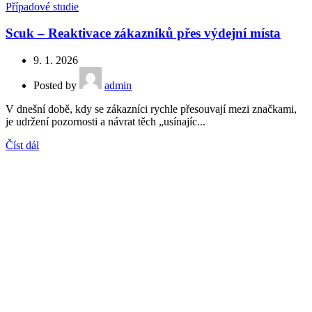
Případové studie
Scuk – Reaktivace zákazníků přes výdejní místa
9. 1. 2026
Posted by
admin
V dnešní době, kdy se zákazníci rychle přesouvají mezi značkami,
je udržení pozornosti a návrat těch „usínajíc...
Číst dál
Vyberte si řešení,