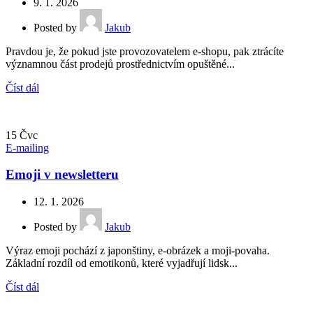
9. 1. 2026
Posted by
Jakub
Pravdou je, že pokud jste provozovatelem e-shopu, pak ztrácíte
významnou část prodejů prostřednictvím opuštěné...
Číst dál
15
Čvc
E-mailing
Emoji v newsletteru
12. 1. 2026
Posted by
Jakub
Výraz emoji pochází z japonštiny, e-obrázek a moji-povaha.
Základní rozdíl od emotikonů, které vyjadřují lidsk...
Číst dál