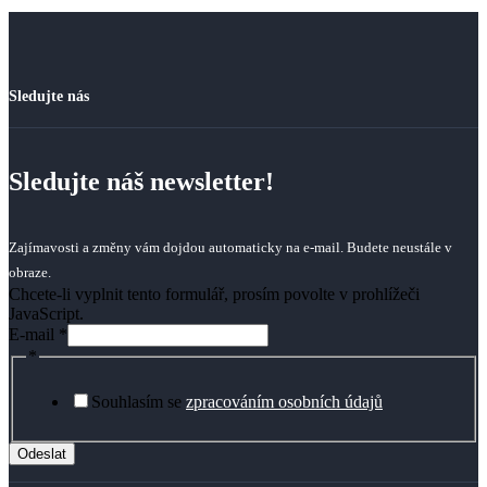
Sledujte nás
Sledujte náš newsletter!
Zajímavosti a změny vám dojdou automaticky na e-mail. Budete neustále v
obraze.
Chcete-li vyplnit tento formulář, prosím povolte v prohlížeči
JavaScript.
E-mail
*
*
Souhlasím se
zpracováním osobních údajů
Odeslat