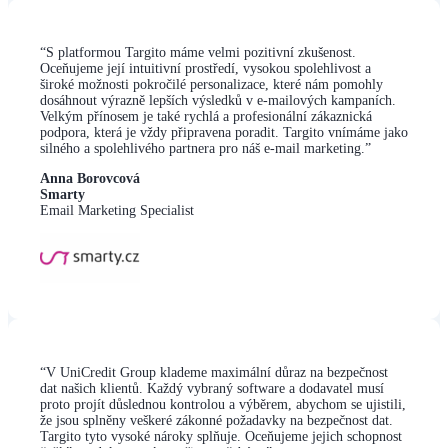
“
S platformou Targito máme velmi pozitivní zkušenost.
Oceňujeme její intuitivní prostředí, vysokou spolehlivost a
široké možnosti pokročilé personalizace, které nám pomohly
dosáhnout výrazně lepších výsledků v e-mailových kampaních.
Velkým přínosem je také rychlá a profesionální zákaznická
podpora, která je vždy připravena poradit. Targito vnímáme jako
silného a spolehlivého partnera pro náš e-mail marketing.
”
Anna Borovcová
Smarty
Email Marketing Specialist
“V UniCredit Group klademe maximální důraz na bezpečnost
dat našich klientů. Každý vybraný software a dodavatel musí
proto projít důslednou kontrolou a výběrem, abychom se ujistili,
že jsou splněny veškeré zákonné požadavky na bezpečnost dat.
Targito tyto vysoké nároky splňuje. Oceňujeme jejich schopnost