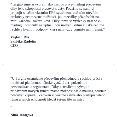
“
Targito jsme si vybrali jako nástroj pro e-mailing především
díky jeho schopnosti pracovat s daty. Podařilo se nám jej
propojit s naším vlastním ERP systémem, což nám otevřelo
prakticky neomezené možnosti, jak rozesílky přizpůsobit na
míru každému zákazníkovi. Díky tomu se výsledky našeho e-
mailingu posunuly na úplně jinou úroveň. Velmi si také ceníme
rychlé a kvalitní podpory, která nám vždy pomůže najít řešení.
”
Vojtěch Rys
Skibike Radotín
CEO
“
U Targita oceňujeme především přehlednou a rychlou práci s
intuitivní platformou, široké využití dat, pokročilou
personalizaci a segmentaci. Díky neustálému vývoji a
přidáváním nových funkcí máme možnost náš e-mailing neustále
posouvat kupředu. Zároveň si vážíme i skvělého přístupu celého
týmu a jejich schopnosti hledat řešení šité na míru.
”
Nika Janigová