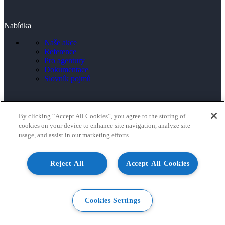
Nabídka
Naše akce
Reference
Pro agentury
Dokumentace
Slovník pojmů
By clicking “Accept All Cookies”, you agree to the storing of
Nápověda
cookies on your device to enhance site navigation, analyze site
Kontakt
usage, and assist in our marketing efforts.
Blog
VOP
Reject All
Accept All Cookies
Platforma
CDP
Cookies Settings
AI
Personalizace webu a obsahu
Moduly 40+