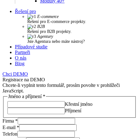
Moduly 40+
Řešení pro
E-commerce
Řešení pro E-commerce projekty.
B2B
Řešení pro B2B projekty.
Agentury
Jste Agentura nebo máte nástroj?
Případové studie
Partneři
O nás
Blog
Chci DEMO
Registrace na DEMO
Chcete-li vyplnit tento formulář, prosím povolte v prohlížeči
JavaScript.
Jméno a příjmení
*
Křestní jméno
Příjmení
Firma
*
E-mail
*
Telefon