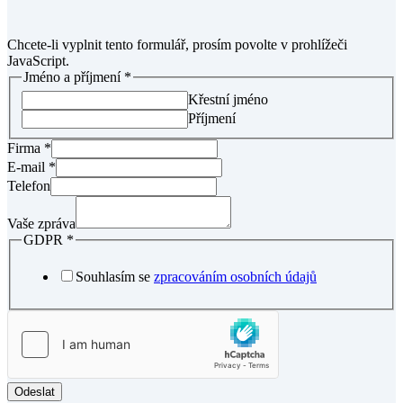
Chcete-li vyplnit tento formulář, prosím povolte v prohlížeči
JavaScript.
Jméno a příjmení
*
Křestní jméno
Příjmení
Firma
*
E-mail
*
Telefon
Vaše zpráva
GDPR
*
Souhlasím se
zpracováním osobních údajů
Odeslat