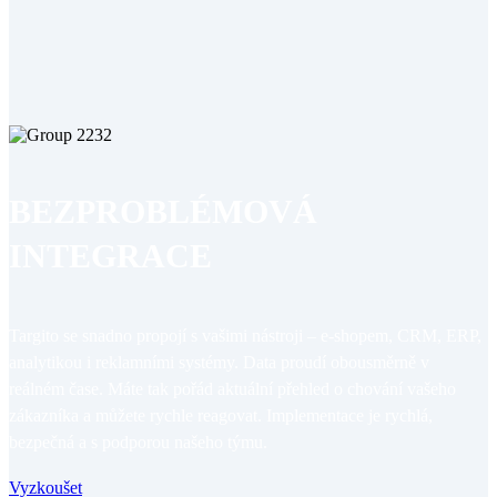
BEZPROBLÉMOVÁ
INTEGRACE
Targito se snadno propojí s vašimi nástroji – e-shopem, CRM, ERP,
analytikou i reklamními systémy. Data proudí obousměrně v
reálném čase. Máte tak pořád aktuální přehled o chování vašeho
zákazníka a můžete rychle reagovat. Implementace je rychlá,
bezpečná a s podporou našeho týmu.
Vyzkoušet