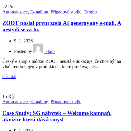
22
Pro
Automatizace
,
E-mailing
,
Případové studie
,
Targito
ZOOT poslal první zcela AI generovaný e-mail. A
nestydí se za to.
9. 1. 2026
Posted by
Jakub
Český e-shop s módou ZOOT neustále dokazuje, že chce být na
vlně trendu nejen v produktech, které prodává, ale...
Číst dál
15
Říj
Automatizace
,
E-mailing
,
Případové studie
Case Study: SG nábytek – Welcome kampaň,
akvizice která dává smysl
9. 1. 2026