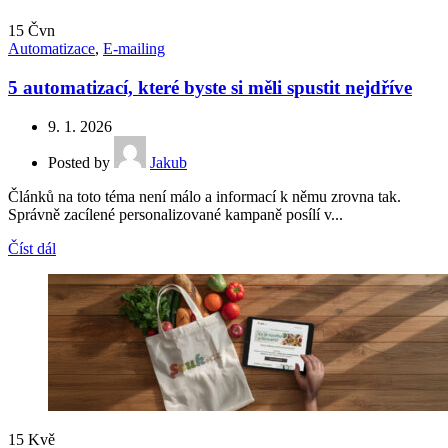
15
Čvn
Automatizace
,
E-mailing
5 automatizací, které byste si měli spustit nejdříve
9. 1. 2026
Posted by
Jakub
Článků na toto téma není málo a informací k němu zrovna tak.
Správně zacílené personalizované kampaně posílí v...
Číst dál
15
Kvě