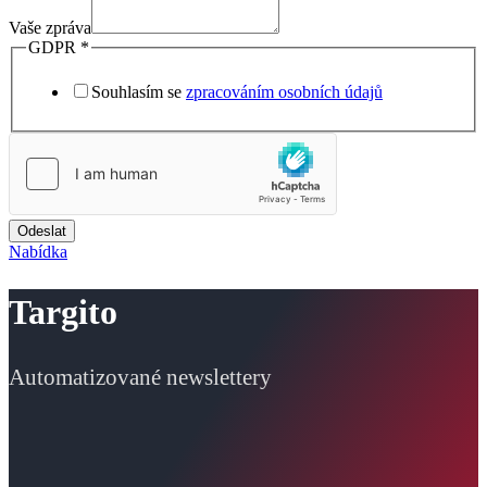
Vaše zpráva
GDPR
*
Souhlasím se
zpracováním osobních údajů
Odeslat
Nabídka
Targito
Automatizované newslettery