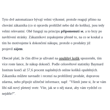
Tyto dvě automatizace bývají velmi výkonné, protože reagují přímo na
chování zákazníka (co si opravdu prohlížel nebo dal do košíku), jsou tedy
velmi relevantní. Obě fungují na principu
připomenutí se
, a to brzy po
navštívení stránky. Zákazníkovi zopakujeme přesně to, na co se koukal a
tím ho motivujeme k dokončení nákupu, protože o produkty již
projevil
zájem
.
Obecně platí, že čím dříve je uživatel na
opuštěný košík
upozorněn, tím
více roste šance, že nákup dokončí. Podle celosvětové statistiky Baymard
Institute končí až 57,6 procent naplněných online košíků opuštěných.
Zákazníka můžete navnadit i recenzí na prohlížený produkt, dopravou
zdarma, nebo připojit užitečné informace, např. “Všimli jsme si, že se vám
líbí náš nový pletený svetr. Víte, jak se o něj starat, aby vám vydržel co
nejdéle?”.