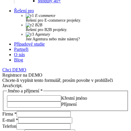
Moduly 40+
Řešení pro
E-commerce
Řešení pro E-commerce projekty.
B2B
Řešení pro B2B projekty.
Agentury
Jste Agentura nebo máte nástroj?
Případové studie
Partneři
O nás
Blog
Chci DEMO
Registrace na DEMO
Chcete-li vyplnit tento formulář, prosím povolte v prohlížeči
JavaScript.
Jméno a příjmení
*
Křestní jméno
Příjmení
Firma
*
E-mail
*
Telefon