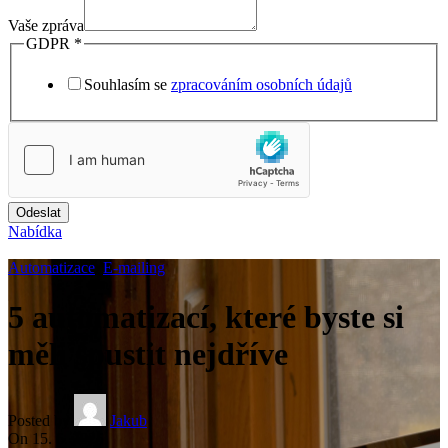
Vaše zpráva
GDPR
*
Souhlasím se
zpracováním osobních údajů
Odeslat
Nabídka
Automatizace
,
E-mailing
5 automatizací, které byste si
měli spustit nejdříve
Posted by
Jakub
On 15. 6. 2025