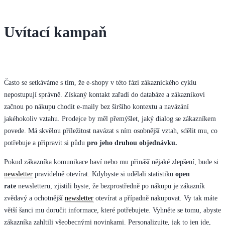
Uvítací kampaň
Často se setkáváme s tím, že e-shopy v této fázi zákaznického cyklu
nepostupují správně. Získaný kontakt zařadí do databáze a zákazníkovi
začnou po nákupu chodit e-maily bez širšího kontextu a navázání
jakéhokoliv vztahu. Prodejce by měl přemýšlet, jaký dialog se zákazníkem
povede. Má skvělou příležitost navázat s ním osobnější vztah, sdělit mu, co
potřebuje a připravit si půdu
pro jeho druhou objednávku.
Pokud zákazníka komunikace baví nebo mu přináší nějaké zlepšení, bude si
newsletter
pravidelně otevírat. Kdybyste si udělali statistiku
open
rate
newsletteru, zjistili byste, že bezprostředně po nákupu je zákazník
zvědavý a ochotnější
newsletter
otevírat a případně nakupovat. Vy tak máte
větší šanci mu doručit informace, které potřebujete. Vyhněte se tomu, abyste
zákazníka zahltili všeobecnými novinkami. Personalizujte, jak to jen jde,