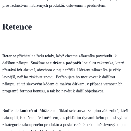
prostřednictvím nabízených produktů, oslovením i předmětem.
Retence
Retence
přichází na řadu tehdy, když chceme zákazníka povzbudit k
dalšímu nákupu. Snažíme se
udržet
a
podpořit
loajalitu zákazníka, který
přestává být aktivní, abychom o něj nepřišli. Udržení zákazníka je vždy
levnější, než ho získávat znovu. Potřebujete ho motivovat k dalšímu
nákupu, ať už slevovým kódem či malým dárkem, v případě věrnostních
programů formou bonusu, a tak ho navést k další objednávce.
Buďte ale
konkrétní
. Můžete například
selektovat
skupinu zákazníků, kteří
nakoupili, řekněme před měsícem, a s přidáním dynamického pole si vybrat
z kategorie zakoupeného produktu a poslat celé této skupině slevový kupon