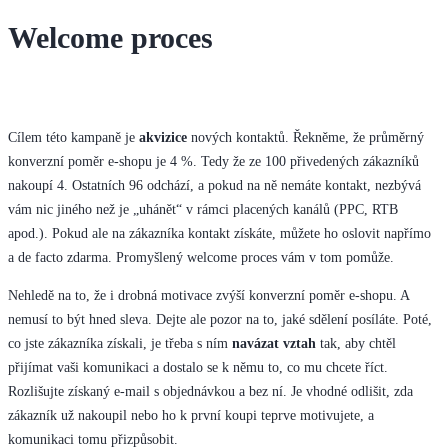
Welcome proces
Cílem této kampaně je
akvizice
nových kontaktů. Řekněme, že průměrný
konverzní poměr e-shopu je 4 %. Tedy že ze 100 přivedených zákazníků
nakoupí 4. Ostatních 96 odchází, a pokud na ně nemáte kontakt, nezbývá
vám nic jiného než je „uhánět“ v rámci placených kanálů (PPC, RTB
apod.). Pokud ale na zákazníka kontakt získáte, můžete ho oslovit napřímo
a de facto zdarma. Promyšlený welcome proces vám v tom pomůže.
Nehledě na to, že i drobná motivace zvýší konverzní poměr e-shopu. A
nemusí to být hned sleva. Dejte ale pozor na to, jaké sdělení posíláte. Poté,
co jste zákazníka získali, je třeba s ním
navázat vztah
tak, aby chtěl
přijímat vaši komunikaci a dostalo se k němu to, co mu chcete říct.
Rozlišujte získaný e-mail s objednávkou a bez ní. Je vhodné odlišit, zda
zákazník už nakoupil nebo ho k první koupi teprve motivujete, a
komunikaci tomu přizpůsobit.