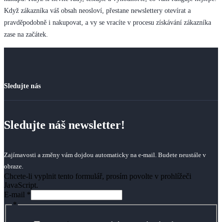
Když zákazníka váš obsah neosloví, přestane newslettery otevírat a
pravděpodobně i nakupovat, a vy se vracíte v procesu získávání zákazníka
zase na začátek.
Sledujte nás
Sledujte náš newsletter!
Zajímavosti a změny vám dojdou automaticky na e-mail. Budete neustále v
obraze.
Chcete-li vyplnit tento formulář, prosím povolte v prohlížeči
JavaScript.
E-mail
*
*