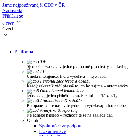
Jsme nejpoužívanější CDP v ČR
Nápověda
Přihlásit se
Czech
Czech
Platforma
CDP
Sjednoťte svá data v jedné platformě pro chytrý marketing.
AI
Umělá inteligence, která vydělává – nejen radí.
Personalizace webu a obsahu
Každý zákazník vidí přesně to, co ho zajímá – automaticky.
Omnichannel komunikace
Jedna data, jeden příběh – konzistentní napříč kanály.
Automatizace & scénáře
Kampaně, které nastavíte jednou a vydělávají dlouhodobě.
Analytika & reporting
Nejednejte naslepo – rozhodujte se na základě dat.
Ostatní
Spolupráce & podpora
Dokumentace