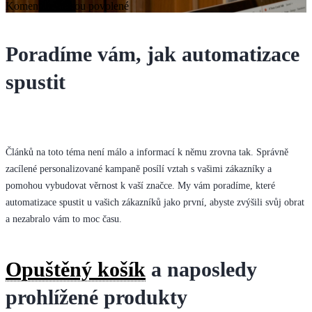
u
Komentáře nejsou povolené
textu
s
názvem
Poradíme vám, jak automatizace
5
automatizací,
spustit
které
byste
si
měli
spustit
nejdříve
Článků na toto téma není málo a informací k němu zrovna tak. Správně
zacílené personalizované kampaně posílí vztah s vašimi zákazníky a
pomohou vybudovat věrnost k vaší značce. My vám poradíme, které
automatizace spustit u vašich zákazníků jako první, abyste zvýšili svůj obrat
a nezabralo vám to moc času.
Opuštěný košík
a naposledy
prohlížené produkty