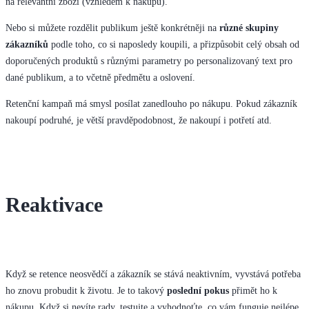
na relevantní zboží (vzhledem k nákupu).
Nebo si můžete rozdělit
publikum ještě konkrétněji na
různé skupiny
zákazníků
podle toho, co si naposledy koupili, a přizpůsobit celý obsah od
doporučených produktů s různými parametry po personalizovaný text pro
dané publikum, a to včetně předmětu a oslovení.
Retenční kampaň má smysl posílat zanedlouho po nákupu. Pokud zákazník
nakoupí podruhé, je větší pravděpodobnost, že nakoupí i potřetí atd.
Reaktivace
Když se retence neosvědčí a zákazník se stává neaktivním, vyvstává potřeba
ho znovu probudit k životu. Je to takový
poslední pokus
přimět ho k
nákupu. Když si nevíte rady, testujte a vyhodnoťte, co vám funguje nejlépe.