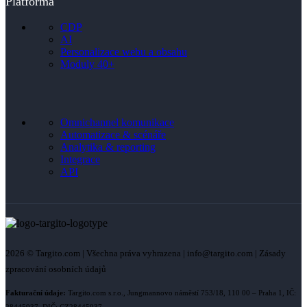
Platforma
CDP
AI
Personalizace webu a obsahu
Moduly 40+
Omnichannel komunikace
Automatizace & scénáře
Analytika & reporting
Integrace
API
2026 © Targito.com | Všechna práva vyhrazena | info@targito.com | Zásady
zpracování osobních údajů
Fakturační údaje:
Targito.com s.r.o., Jungmannovo náměstí 753/18, 110 00 – Praha 1, IČ: