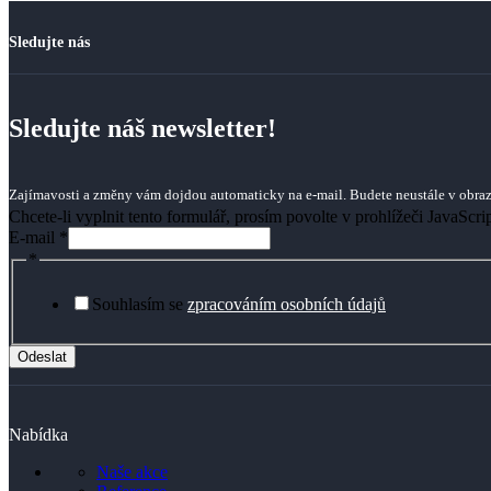
Sledujte nás
Sledujte náš newsletter!
Zajímavosti a změny vám dojdou automaticky na e-mail. Budete neustále v obraz
Chcete-li vyplnit tento formulář, prosím povolte v prohlížeči JavaScrip
E-mail
*
*
Souhlasím se
zpracováním osobních údajů
Odeslat
Nabídka
Naše akce