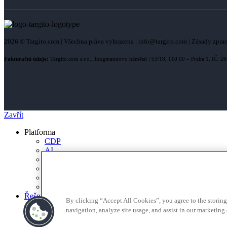
2026 © Targito.com | Všechna práva vyhrazena | info@targito.com | Zásady zpra
Fakturační údaje:
Targito.com s.r.o., Jungmannovo náměstí 753/18, 110 00 – Praha 1, IČ:
Zavřít
Platforma
CDP
AI
Personalizace webu a obsahu
Omnichannel komunikace
Automatizace & scénáře
Analytika & reporting
Řešení pro
By clicking “Accept All Cookies”, you agree to the storing
E-commerce
navigation, analyze site usage, and assist in our marketing e
B2B
Agentury a partneři