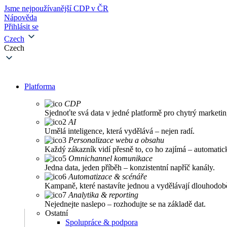
Jsme nejpoužívanější CDP v ČR
Nápověda
Přihlásit se
Czech
Czech
Platforma
CDP
Sjednoťte svá data v jedné platformě pro chytrý marketin
AI
Umělá inteligence, která vydělává – nejen radí.
Personalizace webu a obsahu
Každý zákazník vidí přesně to, co ho zajímá – automatic
Omnichannel komunikace
Jedna data, jeden příběh – konzistentní napříč kanály.
Automatizace & scénáře
Kampaně, které nastavíte jednou a vydělávají dlouhodob
Analytika & reporting
Nejednejte naslepo – rozhodujte se na základě dat.
Ostatní
Spolupráce & podpora