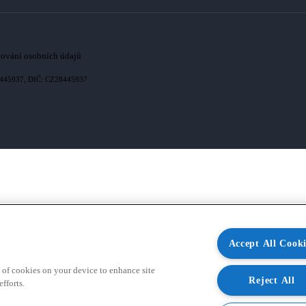
cování osobních údajů
 28445937, DIČ: CZ28445937
Accept All Cooki
 of cookies on your device to enhance site
Reject All
fforts.