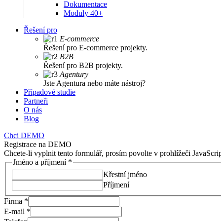
Dokumentace
Moduly 40+
Řešení pro
E-commerce
Řešení pro E-commerce projekty.
B2B
Řešení pro B2B projekty.
Agentury
Jste Agentura nebo máte nástroj?
Případové studie
Partneři
O nás
Blog
Chci DEMO
Registrace na DEMO
Chcete-li vyplnit tento formulář, prosím povolte v prohlížeči JavaScrip
Jméno a příjmení
*
Křestní jméno
Příjmení
Firma
*
E-mail
*