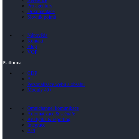
Reference
Pro agentury
Dokumentace
Slovník pojmů
Nápověda
Kontakt
Blog
VOP
Platforma
CDP
AI
Personalizace webu a obsahu
Moduly 40+
Omnichannel komunikace
Automatizace & scénáře
Analytika & reporting
Integrace
API