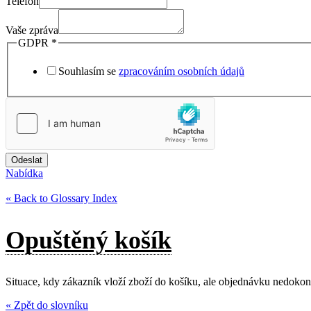
Telefon
Vaše zpráva
GDPR
*
Souhlasím se
zpracováním osobních údajů
Odeslat
Nabídka
« Back to Glossary Index
Opuštěný košík
Situace, kdy zákazník vloží zboží do košíku, ale objednávku nedokon
« Zpět do slovníku