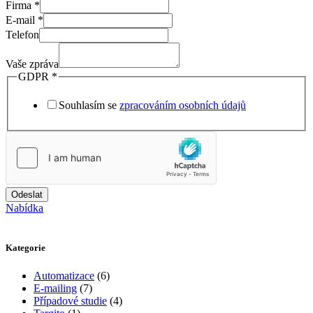
Firma
*
E-mail
*
Telefon
Vaše zpráva
GDPR
*
Souhlasím se
zpracováním osobních údajů
Odeslat
Nabídka
Kategorie
Automatizace
(6)
E-mailing
(7)
Případové studie
(4)