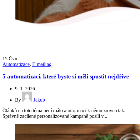
15
Čvn
Automatizace
,
E-mailing
5 automatizací, které byste si měli spustit nejdříve
9. 1. 2026
By
Jakub
Článků na toto téma není málo a informací k němu zrovna tak.
Správně zacílené personalizované kampaně posílí v...