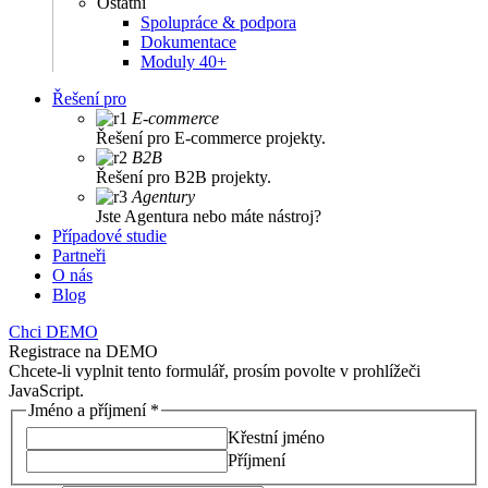
Ostatní
Spolupráce & podpora
Dokumentace
Moduly 40+
Řešení pro
E-commerce
Řešení pro E-commerce projekty.
B2B
Řešení pro B2B projekty.
Agentury
Jste Agentura nebo máte nástroj?
Případové studie
Partneři
O nás
Blog
Chci DEMO
Registrace na DEMO
Chcete-li vyplnit tento formulář, prosím povolte v prohlížeči
JavaScript.
Jméno a příjmení
*
Křestní jméno
Příjmení