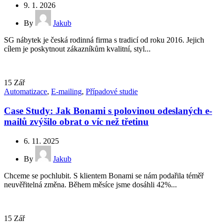
9. 1. 2026
By
Jakub
SG nábytek je česká rodinná firma s tradicí od roku 2016. Jejich
cílem je poskytnout zákazníkům kvalitní, styl...
15
Zář
Automatizace
,
E-mailing
,
Případové studie
Case Study: Jak Bonami s polovinou odeslaných e-
mailů zvýšilo obrat o víc než třetinu
6. 11. 2025
By
Jakub
Chceme se pochlubit. S klientem Bonami se nám podařila téměř
neuvěřitelná změna. Během měsíce jsme dosáhli 42%...
15
Zář