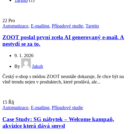
Targito
(1)
22
Pro
Automatizace
,
E-mailing
,
Případové studie
,
Targito
ZOOT poslal první zcela AI generovaný e-mail. A
nestydí se za to.
9. 1. 2026
By
Jakub
Český e-shop s módou ZOOT neustále dokazuje, že chce být na
vlně trendu nejen v produktech, které prodává, ale...
15
Říj
Automatizace
,
E-mailing
,
Případové studie
Case Study: SG nábytek – Welcome kampaň,
akvizice která dává smysl