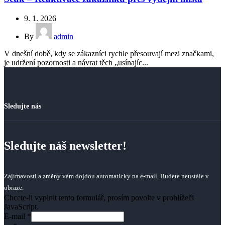
9. 1. 2026
By
admin
V dnešní době, kdy se zákazníci rychle přesouvají mezi značkami,
je udržení pozornosti a návrat těch „usínajíc...
Sledujte nás
Sledujte náš newsletter!
Zajímavosti a změny vám dojdou automaticky na e-mail. Budete neustále v
obraze.
Chcete-li vyplnit tento formulář, prosím povolte v prohlížeči
JavaScript.
E-mail
*