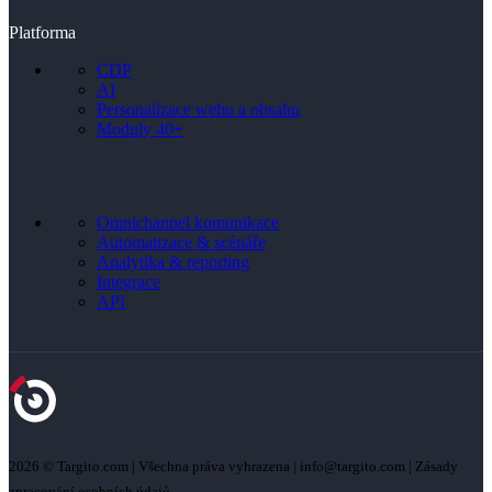
Platforma
CDP
AI
Personalizace webu a obsahu
Moduly 40+
Omnichannel komunikace
Automatizace & scénáře
Analytika & reporting
Integrace
API
2026 © Targito.com | Všechna práva vyhrazena | info@targito.com | Zásady
zpracování osobních údajů