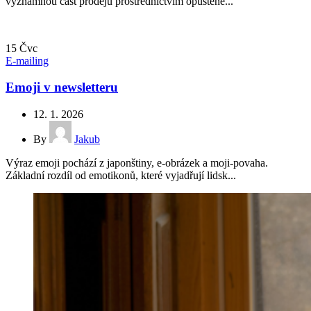
významnou část prodejů prostřednictvím opuštěné...
15
Čvc
E-mailing
Emoji v newsletteru
12. 1. 2026
By
Jakub
Výraz emoji pochází z japonštiny, e-obrázek a moji-povaha.
Základní rozdíl od emotikonů, které vyjadřují lidsk...