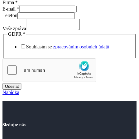
Firma
*
E-mail
*
Telefon
Vaše zpráva
GDPR
*
Souhlasím se
zpracováním osobních údajů
Odeslat
Nabídka
Sledujte nás