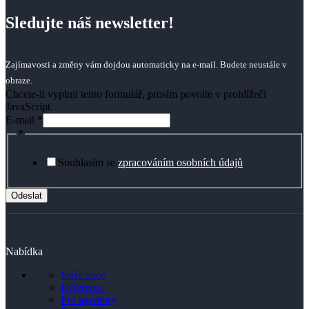
Sledujte náš newsletter!
Zajímavosti a změny vám dojdou automaticky na e-mail. Budete neustále v
obraze.
Chcete-li vyplnit tento formulář, prosím povolte v prohlížeči
JavaScript.
E-mail
*
*
Souhlasím se
zpracováním osobních údajů
Odeslat
Nabídka
Naše akce
Reference
Pro agentury