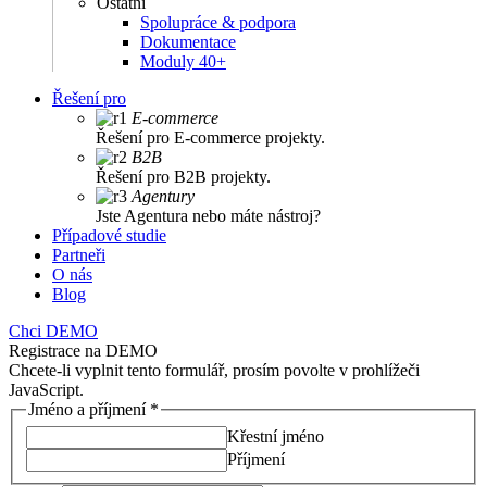
Ostatní
Spolupráce & podpora
Dokumentace
Moduly 40+
Řešení pro
E-commerce
Řešení pro E-commerce projekty.
B2B
Řešení pro B2B projekty.
Agentury
Jste Agentura nebo máte nástroj?
Případové studie
Partneři
O nás
Blog
Chci DEMO
Registrace na DEMO
Chcete-li vyplnit tento formulář, prosím povolte v prohlížeči
JavaScript.
Jméno a příjmení
*
Křestní jméno
Příjmení