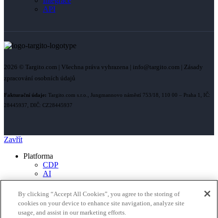
Integrace
API
2026 © Targito.com | Všechna práva vyhrazena | info@targito.com | Zásady
zpracování osobních údajů
Fakturační údaje:
Targito.com s.r.o., Jungmannovo náměstí 753/18, 110 00 – Praha 1, IČ:
28445937, DIČ: CZ28445937
Zavřít
Platforma
CDP
AI
Personalizace webu a obsahu
Omnichannel komunikace
By clicking “Accept All Cookies”, you agree to the storing of
Automatizace & scénáře
cookies on your device to enhance site navigation, analyze site
Analytika & reporting
usage, and assist in our marketing efforts.
Řešení pro