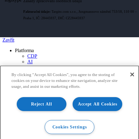
Zásady zpracování osobních údajů
Fakturační údaje:
Targito.com s.r.o., Jungmannovo náměstí 753/18, 110 00 –
Praha 1, IČ: 28445937, DIČ: CZ28445937
Zavřít
Platforma
CDP
AI
Personalizace webu a obsahu
Omnichannel komunikace
By clicking “Accept All Cookies”, you agree to the storing of
Automatizace & scénáře
cookies on your device to enhance site navigation, analyze site
Analytika & reporting
usage, and assist in our marketing efforts.
Řešení pro
E-commerce
B2B
Reject All
Accept All Cookies
Agentury a partneři
Případové studie
Partneři
O nás
Cookies Settings
Blog
Přihlásit se