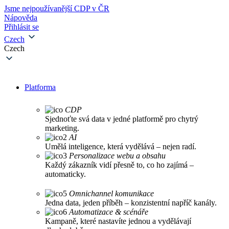
Jsme nejpoužívanější CDP v ČR
Nápověda
Přihlásit se
Czech
Czech
Platforma
CDP
Sjednoťte svá data v jedné platformě pro chytrý
marketing.
AI
Umělá inteligence, která vydělává – nejen radí.
Personalizace webu a obsahu
Každý zákazník vidí přesně to, co ho zajímá –
automaticky.
Omnichannel komunikace
Jedna data, jeden příběh – konzistentní napříč kanály.
Automatizace & scénáře
Kampaně, které nastavíte jednou a vydělávají