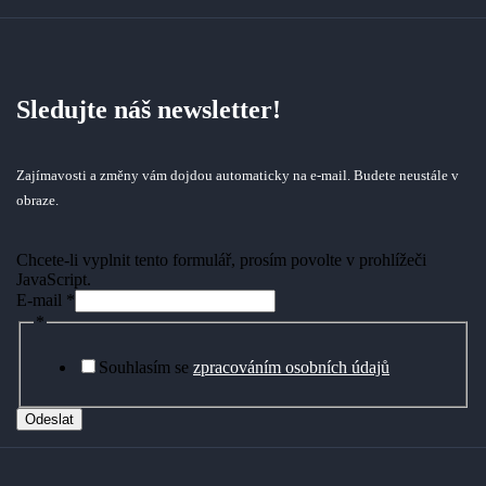
Sledujte náš newsletter!
Zajímavosti a změny vám dojdou automaticky na e-mail. Budete neustále v
obraze.
Chcete-li vyplnit tento formulář, prosím povolte v prohlížeči
JavaScript.
E-mail
*
*
Souhlasím se
zpracováním osobních údajů
Odeslat