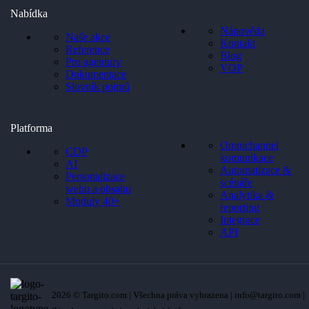
Nabídka
Nápověda
Naše akce
Kontakt
Reference
Blog
Pro agentury
VOP
Dokumentace
Slovník pojmů
Platforma
Omnichannel
CDP
komunikace
AI
Automatizace &
Personalizace
scénáře
webu a obsahu
Analytika &
Moduly 40+
reporting
Integrace
API
2026 © Targito.com | Všechna práva vyhrazena | info@targito.com |